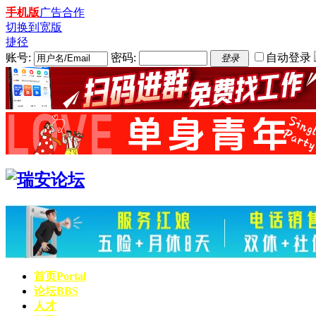
手机版
广告合作
切换到宽版
捷径
账号:
密码:
自动登录
登录
首页
Portal
论坛
BBS
人才