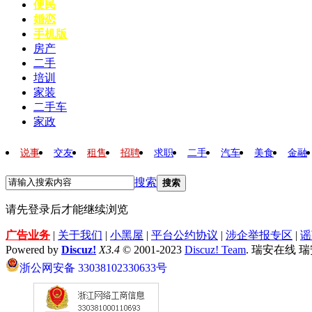
便民
婚恋
手机版
房产
二手
培训
家装
二手车
家政
说事
交友
租售
招聘
求职
二手
汽车
美食
金融
搜索
搜索
请先登录后才能继续浏览
广告业务
|
关于我们
|
小黑屋
|
平台公约协议
|
涉企举报专区
|
谣
Powered by
Discuz!
X3.4
© 2001-2023
Discuz! Team
. 瑞安在线 
浙公网安备 33038102330633号