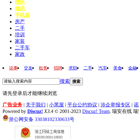
便民
婚恋
手机版
房产
二手
培训
家装
二手车
家政
说事
交友
租售
招聘
求职
二手
汽车
美食
金融
搜索
搜索
请先登录后才能继续浏览
广告业务
|
关于我们
|
小黑屋
|
平台公约协议
|
涉企举报专区
|
谣
Powered by
Discuz!
X3.4
© 2001-2023
Discuz! Team
. 瑞安在线 
浙公网安备 33038102330633号