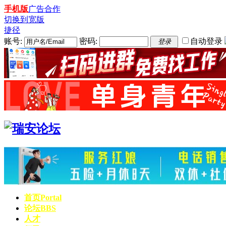
手机版
广告合作
切换到宽版
捷径
账号:
密码:
自动登录
登录
首页
Portal
论坛
BBS
人才