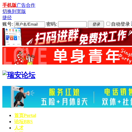
手机版
广告合作
切换到宽版
捷径
账号:
密码:
自动登录
登录
首页
Portal
论坛
BBS
人才