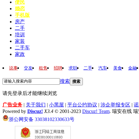
便民
婚恋
手机版
房产
二手
培训
家装
二手车
家政
说事
交友
租售
招聘
求职
二手
汽车
美食
金融
搜索
搜索
请先登录后才能继续浏览
广告业务
|
关于我们
|
小黑屋
|
平台公约协议
|
涉企举报专区
|
谣
Powered by
Discuz!
X3.4
© 2001-2023
Discuz! Team
. 瑞安在线 
浙公网安备 33038102330633号