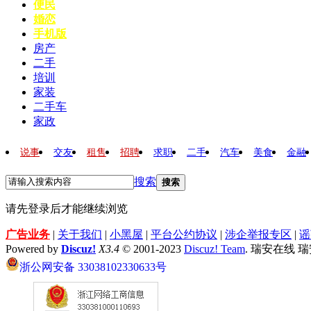
便民
婚恋
手机版
房产
二手
培训
家装
二手车
家政
说事
交友
租售
招聘
求职
二手
汽车
美食
金融
搜索
搜索
请先登录后才能继续浏览
广告业务
|
关于我们
|
小黑屋
|
平台公约协议
|
涉企举报专区
|
谣
Powered by
Discuz!
X3.4
© 2001-2023
Discuz! Team
. 瑞安在线 
浙公网安备 33038102330633号