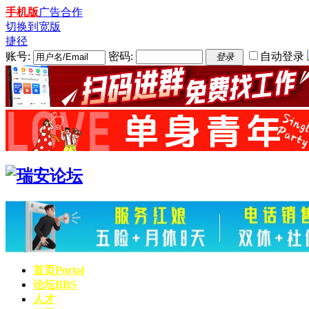
手机版
广告合作
切换到宽版
捷径
账号:
密码:
自动登录
登录
首页
Portal
论坛
BBS
人才