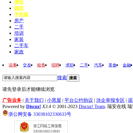
便民
婚恋
手机版
房产
二手
培训
家装
二手车
家政
说事
交友
租售
招聘
求职
二手
汽车
美食
金融
搜索
搜索
请先登录后才能继续浏览
广告业务
|
关于我们
|
小黑屋
|
平台公约协议
|
涉企举报专区
|
谣
Powered by
Discuz!
X3.4
© 2001-2023
Discuz! Team
. 瑞安在线 
浙公网安备 33038102330633号