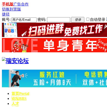
手机版
广告合作
切换到宽版
捷径
账号:
密码:
自动登录
登录
首页
Portal
论坛
BBS
人才